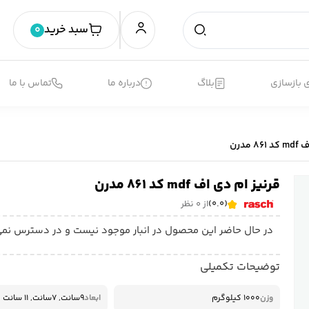
سبد خرید
0
 بازسازی
بلاگ
درباره ما
تماس با ما
مدرن
قرنیز ام دی اف mdf کد 861 مدرن
(0.0)
از 0 نظر
در حال حاضر این محصول در انبار موجود نیست و در دسترس نمی
توضیحات تکمیلی
وزن
1000 کیلوگرم
ابعاد
9سانت, 7سانت, 11 سانت