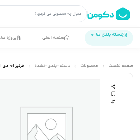
دسته بندی ها
صفحه اصلی
پروژه های
صفحه نخست
محصولات
دسته-بندی-نشده
قرنیز ام دی اف mdf کد 861 