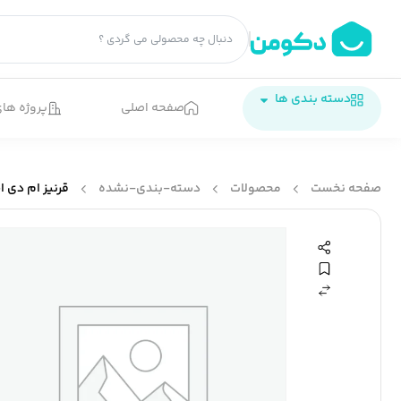
دسته بندی ها
صفحه اصلی
پروژه های
صفحه نخست
محصولات
دسته-بندی-نشده
قرنیز ام دی اف mdf کد663 