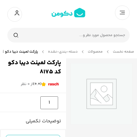
صفحه نخست
محصولات
دسته-بندی-نشده
پارکت لمینت دیبا دکو کد 8175
پارکت لمینت دیبا دکو
کد 8175
(0.0)
از 0 نظر
توضیحات تکمیلی